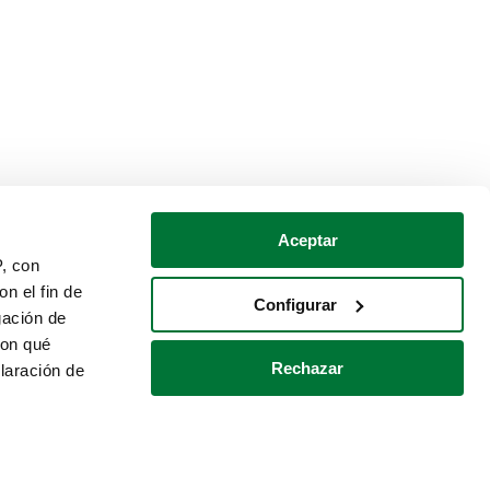
Aceptar
P, con
n el fin de
Configurar
gación de
con qué
Rechazar
laración de
Política de cookies
Contacto
 varios metros