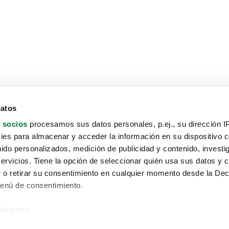
datos
 socios
procesamos sus datos personales, p.ej., su dirección I
es para almacenar y acceder la información en su dispositivo co
nido personalizados, medición de publicidad y contenido, investi
servicios. Tiene la opción de seleccionar quién usa sus datos y 
 o retirar su consentimiento en cualquier momento desde la Dec
Menú de consentimiento.
siéramos:
Aviso protección de datos
 sobre su ubicación geográfica que puede tener una precisión de