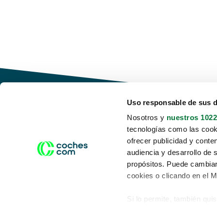
Uso responsable de sus 
Nosotros y
nuestros 1022
tecnologías como las cooki
Conduce tu futuro,
ofrecer publicidad y conte
desata tu movilidad
audiencia y desarrollo de 
propósitos. Puede cambiar
cookies o clicando en el 
Si lo permite, también qui
Acerca de nosotros
Aviso legal
Recopilar información