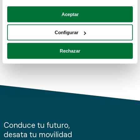
Coches de segunda mano
Si lo permite, también quisiéramos:
Aceptar
Recopilar información sobre su ubicación geográfica
Coches de km0
que puede tener una precisión de varios metros
Configurar
Coches de renting
Identificar su dispositivo analizándolo activamente
para buscar características específicas (huellas
Rechazar
digitales)
Obtenga más información sobre cómo se procesan sus
datos personales y establezca sus preferencias en la
sección de datos
. Puede cambiar o retirar su
consentimiento en cualquier momento en la Declaración
de cookies.
Las cookies de este sitio web se usan para personalizar
el contenido y los anuncios, ofrecer funciones de redes
sociales y analizar el tráfico. Además, compartimos
Conduce tu futuro,
información sobre el uso que haga del sitio web con
desata tu movilidad
nuestros partners de redes sociales, publicidad y análisis