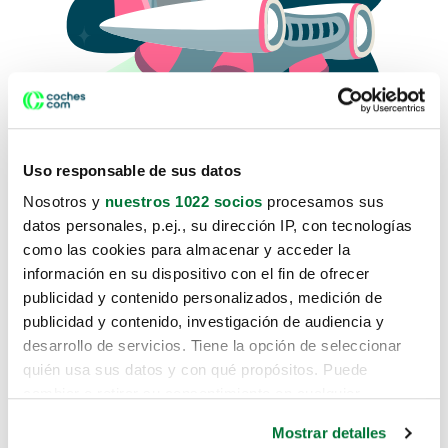
Uso responsable de sus datos
Nosotros y
nuestros 1022 socios
procesamos sus
datos personales, p.ej., su dirección IP, con tecnologías
como las cookies para almacenar y acceder la
Lo sentimos, no sabemos como
información en su dispositivo con el fin de ofrecer
te hemos traido hasta aquí.
publicidad y contenido personalizados, medición de
publicidad y contenido, investigación de audiencia y
desarrollo de servicios. Tiene la opción de seleccionar
Pero puedes encontrar el coche que estás
quién usa sus datos y con qué propósitos. Puede
buscando en alguno de estos enlaces:
cambiar o retirar su consentimiento en cualquier
momento desde la Declaración de cookies o clicando en
Coches nuevos
Mostrar detalles
el Menú de consentimiento.