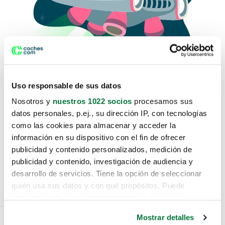
Uso responsable de sus datos
Nosotros y
nuestros 1022 socios
procesamos sus
datos personales, p.ej., su dirección IP, con tecnologías
como las cookies para almacenar y acceder la
Lo sentimos, no sabemos como
información en su dispositivo con el fin de ofrecer
te hemos traido hasta aquí.
publicidad y contenido personalizados, medición de
publicidad y contenido, investigación de audiencia y
desarrollo de servicios. Tiene la opción de seleccionar
Pero puedes encontrar el coche que estás
quién usa sus datos y con qué propósitos. Puede
buscando en alguno de estos enlaces:
cambiar o retirar su consentimiento en cualquier
momento desde la Declaración de cookies o clicando en
Coches nuevos
Mostrar detalles
el Menú de consentimiento.