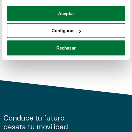
Coches de segunda mano
Si lo permite, también quisiéramos:
Aceptar
Recopilar información sobre su ubicación geográfica
Coches de km0
que puede tener una precisión de varios metros
Configurar
Coches de renting
Identificar su dispositivo analizándolo activamente
para buscar características específicas (huellas
Rechazar
digitales)
Obtenga más información sobre cómo se procesan sus
datos personales y establezca sus preferencias en la
sección de datos
. Puede cambiar o retirar su
consentimiento en cualquier momento en la Declaración
de cookies.
Las cookies de este sitio web se usan para personalizar
el contenido y los anuncios, ofrecer funciones de redes
sociales y analizar el tráfico. Además, compartimos
Conduce tu futuro,
información sobre el uso que haga del sitio web con
desata tu movilidad
nuestros partners de redes sociales, publicidad y análisis