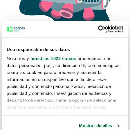
Uso responsable de sus datos
Nosotros y
nuestros 1022 socios
procesamos sus
datos personales, p.ej., su dirección IP, con tecnologías
como las cookies para almacenar y acceder la
Lo sentimos, no sabemos como
información en su dispositivo con el fin de ofrecer
te hemos traido hasta aquí.
publicidad y contenido personalizados, medición de
publicidad y contenido, investigación de audiencia y
desarrollo de servicios. Tiene la opción de seleccionar
Pero puedes encontrar el coche que estás
quién usa sus datos y con qué propósitos. Puede
buscando en alguno de estos enlaces:
cambiar o retirar su consentimiento en cualquier
momento desde la Declaración de cookies o clicando en
Coches nuevos
Mostrar detalles
el Menú de consentimiento.