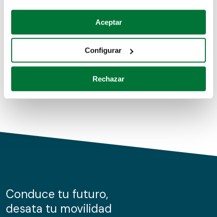
Coches de segunda mano
Si lo permite, también quisiéramos:
Aceptar
Recopilar información sobre su ubicación geográfica
Coches de km0
que puede tener una precisión de varios metros
Configurar
Coches de renting
Identificar su dispositivo analizándolo activamente
para buscar características específicas (huellas
Rechazar
digitales)
Obtenga más información sobre cómo se procesan sus
datos personales y establezca sus preferencias en la
sección de datos
. Puede cambiar o retirar su
consentimiento en cualquier momento en la Declaración
de cookies.
Las cookies de este sitio web se usan para personalizar
el contenido y los anuncios, ofrecer funciones de redes
sociales y analizar el tráfico. Además, compartimos
Conduce tu futuro,
información sobre el uso que haga del sitio web con
desata tu movilidad
nuestros partners de redes sociales, publicidad y análisis