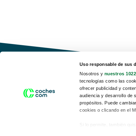
Uso responsable de sus 
Nosotros y
nuestros 1022
tecnologías como las cooki
Conduce tu futuro,
ofrecer publicidad y conte
desata tu movilidad
audiencia y desarrollo de 
propósitos. Puede cambiar
cookies o clicando en el 
Si lo permite, también qui
Acerca de nosotros
Aviso legal
Recopilar información