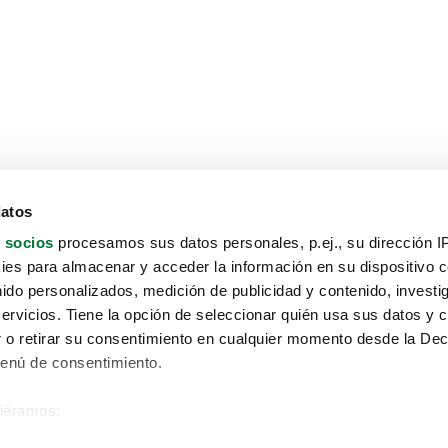
datos
 socios
procesamos sus datos personales, p.ej., su dirección I
es para almacenar y acceder la información en su dispositivo co
nido personalizados, medición de publicidad y contenido, investi
servicios. Tiene la opción de seleccionar quién usa sus datos y 
 o retirar su consentimiento en cualquier momento desde la Dec
Menú de consentimiento.
siéramos:
Aviso protección de datos
 sobre su ubicación geográfica que puede tener una precisión de