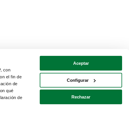
Aceptar
P, con
n el fin de
Configurar
gación de
con qué
Rechazar
laración de
Política de cookies
Contacto
 varios metros