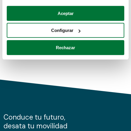
Coches de segunda mano
Si lo permite, también quisiéramos:
Aceptar
Recopilar información sobre su ubicación geográfica
Coches de km0
que puede tener una precisión de varios metros
Configurar
Coches de renting
Identificar su dispositivo analizándolo activamente
para buscar características específicas (huellas
Rechazar
digitales)
Obtenga más información sobre cómo se procesan sus
datos personales y establezca sus preferencias en la
sección de datos
. Puede cambiar o retirar su
consentimiento en cualquier momento en la Declaración
de cookies.
Las cookies de este sitio web se usan para personalizar
el contenido y los anuncios, ofrecer funciones de redes
sociales y analizar el tráfico. Además, compartimos
Conduce tu futuro,
información sobre el uso que haga del sitio web con
desata tu movilidad
nuestros partners de redes sociales, publicidad y análisis