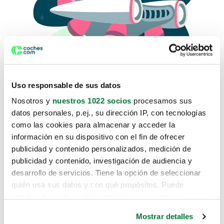
Uso responsable de sus datos
Nosotros y
nuestros 1022 socios
procesamos sus
datos personales, p.ej., su dirección IP, con tecnologías
como las cookies para almacenar y acceder la
Lo sentimos, no sabemos como
información en su dispositivo con el fin de ofrecer
te hemos traido hasta aquí.
publicidad y contenido personalizados, medición de
publicidad y contenido, investigación de audiencia y
desarrollo de servicios. Tiene la opción de seleccionar
Pero puedes encontrar el coche que estás
quién usa sus datos y con qué propósitos. Puede
buscando en alguno de estos enlaces:
cambiar o retirar su consentimiento en cualquier
momento desde la Declaración de cookies o clicando en
Coches nuevos
Mostrar detalles
el Menú de consentimiento.