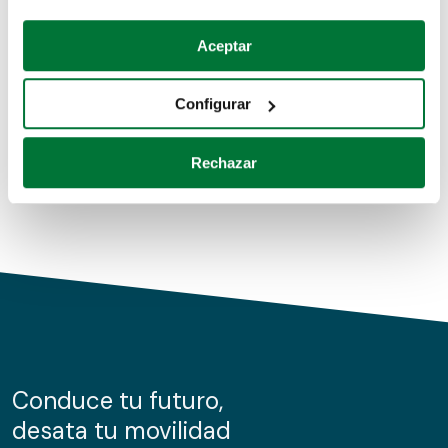
Coches de segunda mano
Si lo permite, también quisiéramos:
Aceptar
Recopilar información sobre su ubicación geográfica
Coches de km0
que puede tener una precisión de varios metros
Configurar
Coches de renting
Identificar su dispositivo analizándolo activamente
para buscar características específicas (huellas
Rechazar
digitales)
Obtenga más información sobre cómo se procesan sus
datos personales y establezca sus preferencias en la
sección de datos
. Puede cambiar o retirar su
consentimiento en cualquier momento en la Declaración
de cookies.
Las cookies de este sitio web se usan para personalizar
el contenido y los anuncios, ofrecer funciones de redes
sociales y analizar el tráfico. Además, compartimos
Conduce tu futuro,
información sobre el uso que haga del sitio web con
desata tu movilidad
nuestros partners de redes sociales, publicidad y análisis