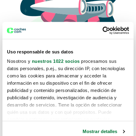
Uso responsable de sus datos
Nosotros y
nuestros 1022 socios
procesamos sus
datos personales, p.ej., su dirección IP, con tecnologías
como las cookies para almacenar y acceder la
Lo sentimos, no sabemos como
información en su dispositivo con el fin de ofrecer
te hemos traido hasta aquí.
publicidad y contenido personalizados, medición de
publicidad y contenido, investigación de audiencia y
desarrollo de servicios. Tiene la opción de seleccionar
Pero puedes encontrar el coche que estás
quién usa sus datos y con qué propósitos. Puede
buscando en alguno de estos enlaces:
cambiar o retirar su consentimiento en cualquier
momento desde la Declaración de cookies o clicando en
Coches nuevos
Mostrar detalles
el Menú de consentimiento.