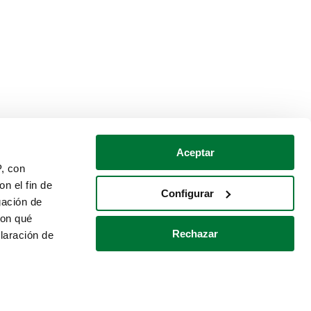
Aceptar
P, con
n el fin de
Configurar
gación de
con qué
Rechazar
laración de
Política de cookies
Contacto
 varios metros