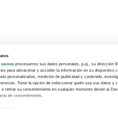
datos
 socios
procesamos sus datos personales, p.ej., su dirección I
es para almacenar y acceder la información en su dispositivo co
nido personalizados, medición de publicidad y contenido, investi
servicios. Tiene la opción de seleccionar quién usa sus datos y 
 o retirar su consentimiento en cualquier momento desde la Dec
Menú de consentimiento.
siéramos:
Aviso protección de datos
 sobre su ubicación geográfica que puede tener una precisión de