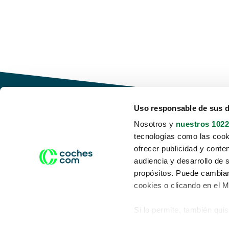
Uso responsable de sus 
Nosotros y
nuestros 1022
tecnologías como las cooki
Conduce tu futuro,
ofrecer publicidad y conte
desata tu movilidad
audiencia y desarrollo de 
propósitos. Puede cambiar
cookies o clicando en el 
Si lo permite, también qui
Acerca de nosotros
Aviso legal
Recopilar información