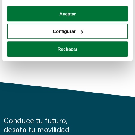
Coches de segunda mano
Si lo permite, también quisiéramos:
Aceptar
Recopilar información sobre su ubicación geográfica
Coches de km0
que puede tener una precisión de varios metros
Configurar
Coches de renting
Identificar su dispositivo analizándolo activamente
para buscar características específicas (huellas
Rechazar
digitales)
Obtenga más información sobre cómo se procesan sus
datos personales y establezca sus preferencias en la
sección de datos
. Puede cambiar o retirar su
consentimiento en cualquier momento en la Declaración
de cookies.
Las cookies de este sitio web se usan para personalizar
el contenido y los anuncios, ofrecer funciones de redes
sociales y analizar el tráfico. Además, compartimos
Conduce tu futuro,
información sobre el uso que haga del sitio web con
desata tu movilidad
nuestros partners de redes sociales, publicidad y análisis