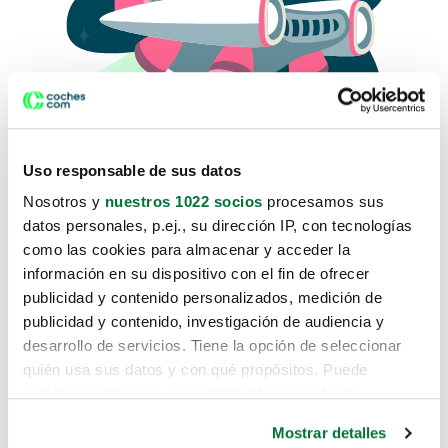
Uso responsable de sus datos
Nosotros y
nuestros 1022 socios
procesamos sus
datos personales, p.ej., su dirección IP, con tecnologías
como las cookies para almacenar y acceder la
Lo sentimos, no sabemos como
información en su dispositivo con el fin de ofrecer
te hemos traido hasta aquí.
publicidad y contenido personalizados, medición de
publicidad y contenido, investigación de audiencia y
desarrollo de servicios. Tiene la opción de seleccionar
Pero puedes encontrar el coche que estás
quién usa sus datos y con qué propósitos. Puede
buscando en alguno de estos enlaces:
cambiar o retirar su consentimiento en cualquier
momento desde la Declaración de cookies o clicando en
Coches nuevos
Mostrar detalles
el Menú de consentimiento.