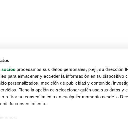
datos
 socios
procesamos sus datos personales, p.ej., su dirección I
es para almacenar y acceder la información en su dispositivo co
nido personalizados, medición de publicidad y contenido, investi
servicios. Tiene la opción de seleccionar quién usa sus datos y 
 o retirar su consentimiento en cualquier momento desde la Dec
Menú de consentimiento.
siéramos:
Aviso protección de datos
 sobre su ubicación geográfica que puede tener una precisión de