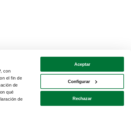
Aceptar
P, con
n el fin de
Configurar
gación de
con qué
Rechazar
laración de
Política de cookies
Contacto
 varios metros