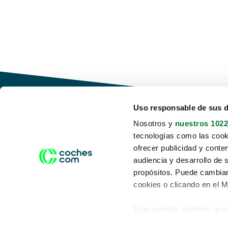
Uso responsable de sus 
Nosotros y
nuestros 1022
tecnologías como las cooki
Conduce tu futuro,
ofrecer publicidad y conte
desata tu movilidad
audiencia y desarrollo de 
propósitos. Puede cambiar
cookies o clicando en el 
Si lo permite, también qui
Acerca de nosotros
Aviso legal
Recopilar información