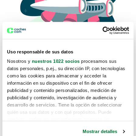
Uso responsable de sus datos
Nosotros y
nuestros 1022 socios
procesamos sus
datos personales, p.ej., su dirección IP, con tecnologías
como las cookies para almacenar y acceder la
Lo sentimos, no sabemos como
información en su dispositivo con el fin de ofrecer
te hemos traido hasta aquí.
publicidad y contenido personalizados, medición de
publicidad y contenido, investigación de audiencia y
desarrollo de servicios. Tiene la opción de seleccionar
Pero puedes encontrar el coche que estás
quién usa sus datos y con qué propósitos. Puede
buscando en alguno de estos enlaces:
cambiar o retirar su consentimiento en cualquier
momento desde la Declaración de cookies o clicando en
Coches nuevos
Mostrar detalles
el Menú de consentimiento.