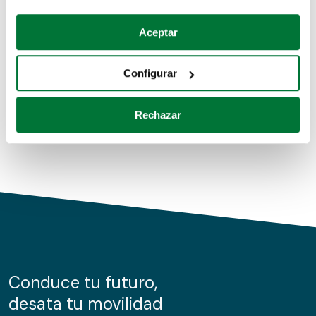
Coches de segunda mano
Si lo permite, también quisiéramos:
Aceptar
Recopilar información sobre su ubicación geográfica
Coches de km0
que puede tener una precisión de varios metros
Configurar
Coches de renting
Identificar su dispositivo analizándolo activamente
para buscar características específicas (huellas
Rechazar
digitales)
Obtenga más información sobre cómo se procesan sus
datos personales y establezca sus preferencias en la
sección de datos
. Puede cambiar o retirar su
consentimiento en cualquier momento en la Declaración
de cookies.
Las cookies de este sitio web se usan para personalizar
el contenido y los anuncios, ofrecer funciones de redes
sociales y analizar el tráfico. Además, compartimos
Conduce tu futuro,
información sobre el uso que haga del sitio web con
desata tu movilidad
nuestros partners de redes sociales, publicidad y análisis