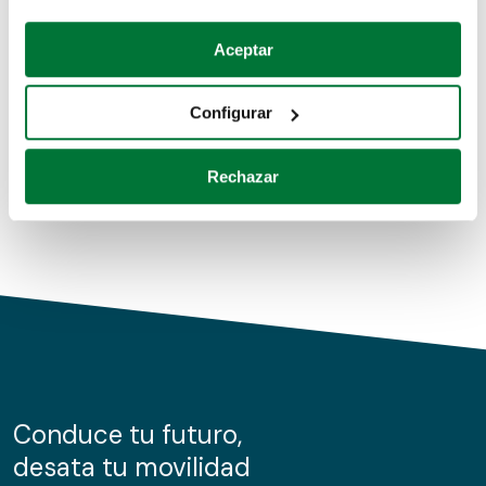
Coches de segunda mano
Si lo permite, también quisiéramos:
Aceptar
Recopilar información sobre su ubicación geográfica
Coches de km0
que puede tener una precisión de varios metros
Configurar
Coches de renting
Identificar su dispositivo analizándolo activamente
para buscar características específicas (huellas
Rechazar
digitales)
Obtenga más información sobre cómo se procesan sus
datos personales y establezca sus preferencias en la
sección de datos
. Puede cambiar o retirar su
consentimiento en cualquier momento en la Declaración
de cookies.
Las cookies de este sitio web se usan para personalizar
el contenido y los anuncios, ofrecer funciones de redes
sociales y analizar el tráfico. Además, compartimos
Conduce tu futuro,
información sobre el uso que haga del sitio web con
desata tu movilidad
nuestros partners de redes sociales, publicidad y análisis