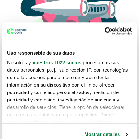
Uso responsable de sus datos
Nosotros y
nuestros 1022 socios
procesamos sus
datos personales, p.ej., su dirección IP, con tecnologías
como las cookies para almacenar y acceder la
Lo sentimos, no sabemos como
información en su dispositivo con el fin de ofrecer
te hemos traido hasta aquí.
publicidad y contenido personalizados, medición de
publicidad y contenido, investigación de audiencia y
desarrollo de servicios. Tiene la opción de seleccionar
Pero puedes encontrar el coche que estás
quién usa sus datos y con qué propósitos. Puede
buscando en alguno de estos enlaces:
cambiar o retirar su consentimiento en cualquier
momento desde la Declaración de cookies o clicando en
Coches nuevos
Mostrar detalles
el Menú de consentimiento.