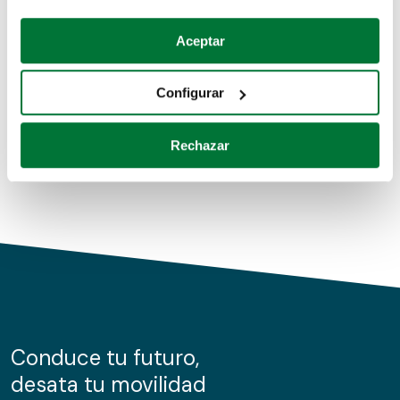
Coches de segunda mano
Si lo permite, también quisiéramos:
Aceptar
Recopilar información sobre su ubicación geográfica
Coches de km0
que puede tener una precisión de varios metros
Configurar
Coches de renting
Identificar su dispositivo analizándolo activamente
para buscar características específicas (huellas
Rechazar
digitales)
Obtenga más información sobre cómo se procesan sus
datos personales y establezca sus preferencias en la
sección de datos
. Puede cambiar o retirar su
consentimiento en cualquier momento en la Declaración
de cookies.
Las cookies de este sitio web se usan para personalizar
el contenido y los anuncios, ofrecer funciones de redes
sociales y analizar el tráfico. Además, compartimos
Conduce tu futuro,
información sobre el uso que haga del sitio web con
desata tu movilidad
nuestros partners de redes sociales, publicidad y análisis