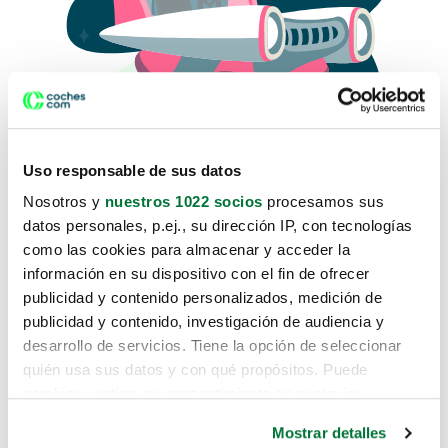
Uso responsable de sus datos
Nosotros y
nuestros 1022 socios
procesamos sus
datos personales, p.ej., su dirección IP, con tecnologías
como las cookies para almacenar y acceder la
Lo sentimos, no sabemos como
información en su dispositivo con el fin de ofrecer
te hemos traido hasta aquí.
publicidad y contenido personalizados, medición de
publicidad y contenido, investigación de audiencia y
desarrollo de servicios. Tiene la opción de seleccionar
Pero puedes encontrar el coche que estás
quién usa sus datos y con qué propósitos. Puede
buscando en alguno de estos enlaces:
cambiar o retirar su consentimiento en cualquier
momento desde la Declaración de cookies o clicando en
Coches nuevos
Mostrar detalles
el Menú de consentimiento.