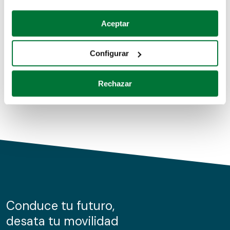
Coches de segunda mano
Si lo permite, también quisiéramos:
Aceptar
Recopilar información sobre su ubicación geográfica
Coches de km0
que puede tener una precisión de varios metros
Configurar
Coches de renting
Identificar su dispositivo analizándolo activamente
para buscar características específicas (huellas
Rechazar
digitales)
Obtenga más información sobre cómo se procesan sus
datos personales y establezca sus preferencias en la
sección de datos
. Puede cambiar o retirar su
consentimiento en cualquier momento en la Declaración
de cookies.
Las cookies de este sitio web se usan para personalizar
el contenido y los anuncios, ofrecer funciones de redes
sociales y analizar el tráfico. Además, compartimos
Conduce tu futuro,
información sobre el uso que haga del sitio web con
desata tu movilidad
nuestros partners de redes sociales, publicidad y análisis