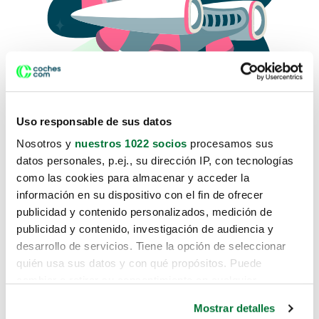
Uso responsable de sus datos
Nosotros y
nuestros 1022 socios
procesamos sus
datos personales, p.ej., su dirección IP, con tecnologías
como las cookies para almacenar y acceder la
Lo sentimos, no sabemos como
información en su dispositivo con el fin de ofrecer
te hemos traido hasta aquí.
publicidad y contenido personalizados, medición de
publicidad y contenido, investigación de audiencia y
desarrollo de servicios. Tiene la opción de seleccionar
Pero puedes encontrar el coche que estás
quién usa sus datos y con qué propósitos. Puede
buscando en alguno de estos enlaces:
cambiar o retirar su consentimiento en cualquier
momento desde la Declaración de cookies o clicando en
Coches nuevos
Mostrar detalles
el Menú de consentimiento.