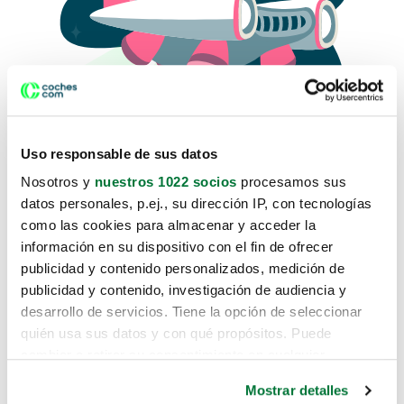
Uso responsable de sus datos
Nosotros y
nuestros 1022 socios
procesamos sus
datos personales, p.ej., su dirección IP, con tecnologías
como las cookies para almacenar y acceder la
Lo sentimos, no sabemos como
información en su dispositivo con el fin de ofrecer
te hemos traido hasta aquí.
publicidad y contenido personalizados, medición de
publicidad y contenido, investigación de audiencia y
desarrollo de servicios. Tiene la opción de seleccionar
Pero puedes encontrar el coche que estás
quién usa sus datos y con qué propósitos. Puede
buscando en alguno de estos enlaces:
cambiar o retirar su consentimiento en cualquier
momento desde la Declaración de cookies o clicando en
Coches nuevos
Mostrar detalles
el Menú de consentimiento.