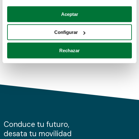
Coches de segunda mano
Si lo permite, también quisiéramos:
Aceptar
Recopilar información sobre su ubicación geográfica
Coches de km0
que puede tener una precisión de varios metros
Configurar
Coches de renting
Identificar su dispositivo analizándolo activamente
para buscar características específicas (huellas
Rechazar
digitales)
Obtenga más información sobre cómo se procesan sus
datos personales y establezca sus preferencias en la
sección de datos
. Puede cambiar o retirar su
consentimiento en cualquier momento en la Declaración
de cookies.
Las cookies de este sitio web se usan para personalizar
el contenido y los anuncios, ofrecer funciones de redes
sociales y analizar el tráfico. Además, compartimos
Conduce tu futuro,
información sobre el uso que haga del sitio web con
desata tu movilidad
nuestros partners de redes sociales, publicidad y análisis