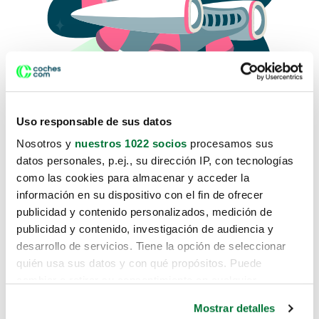
Uso responsable de sus datos
Nosotros y
nuestros 1022 socios
procesamos sus
datos personales, p.ej., su dirección IP, con tecnologías
como las cookies para almacenar y acceder la
Lo sentimos, no sabemos como
información en su dispositivo con el fin de ofrecer
te hemos traido hasta aquí.
publicidad y contenido personalizados, medición de
publicidad y contenido, investigación de audiencia y
desarrollo de servicios. Tiene la opción de seleccionar
Pero puedes encontrar el coche que estás
quién usa sus datos y con qué propósitos. Puede
buscando en alguno de estos enlaces:
cambiar o retirar su consentimiento en cualquier
momento desde la Declaración de cookies o clicando en
Coches nuevos
Mostrar detalles
el Menú de consentimiento.