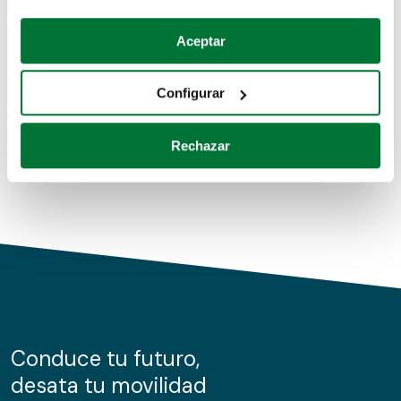
Coches de segunda mano
Si lo permite, también quisiéramos:
Aceptar
Recopilar información sobre su ubicación geográfica
Coches de km0
que puede tener una precisión de varios metros
Configurar
Coches de renting
Identificar su dispositivo analizándolo activamente
para buscar características específicas (huellas
Rechazar
digitales)
Obtenga más información sobre cómo se procesan sus
datos personales y establezca sus preferencias en la
sección de datos
. Puede cambiar o retirar su
consentimiento en cualquier momento en la Declaración
de cookies.
Las cookies de este sitio web se usan para personalizar
el contenido y los anuncios, ofrecer funciones de redes
sociales y analizar el tráfico. Además, compartimos
Conduce tu futuro,
información sobre el uso que haga del sitio web con
desata tu movilidad
nuestros partners de redes sociales, publicidad y análisis