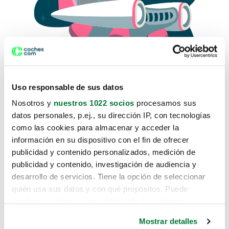
Uso responsable de sus datos
Nosotros y
nuestros 1022 socios
procesamos sus
datos personales, p.ej., su dirección IP, con tecnologías
como las cookies para almacenar y acceder la
Lo sentimos, no sabemos como
información en su dispositivo con el fin de ofrecer
te hemos traido hasta aquí.
publicidad y contenido personalizados, medición de
publicidad y contenido, investigación de audiencia y
desarrollo de servicios. Tiene la opción de seleccionar
Pero puedes encontrar el coche que estás
quién usa sus datos y con qué propósitos. Puede
buscando en alguno de estos enlaces:
cambiar o retirar su consentimiento en cualquier
momento desde la Declaración de cookies o clicando en
Coches nuevos
Mostrar detalles
el Menú de consentimiento.