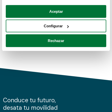
Coches de segunda mano
Si lo permite, también quisiéramos:
Aceptar
Recopilar información sobre su ubicación geográfica
Coches de km0
que puede tener una precisión de varios metros
Configurar
Coches de renting
Identificar su dispositivo analizándolo activamente
para buscar características específicas (huellas
Rechazar
digitales)
Obtenga más información sobre cómo se procesan sus
datos personales y establezca sus preferencias en la
sección de datos
. Puede cambiar o retirar su
consentimiento en cualquier momento en la Declaración
de cookies.
Las cookies de este sitio web se usan para personalizar
el contenido y los anuncios, ofrecer funciones de redes
sociales y analizar el tráfico. Además, compartimos
Conduce tu futuro,
información sobre el uso que haga del sitio web con
desata tu movilidad
nuestros partners de redes sociales, publicidad y análisis