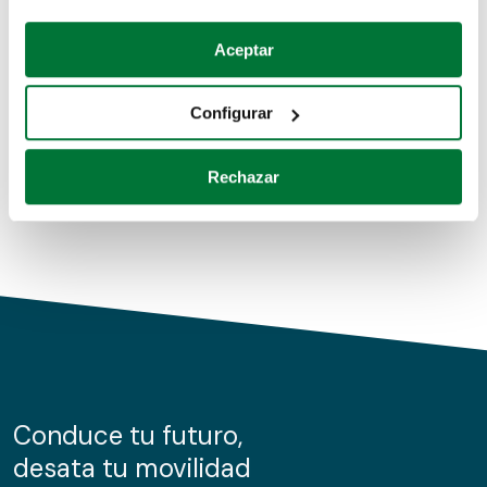
Coches de segunda mano
Si lo permite, también quisiéramos:
Aceptar
Recopilar información sobre su ubicación geográfica
Coches de km0
que puede tener una precisión de varios metros
Configurar
Coches de renting
Identificar su dispositivo analizándolo activamente
para buscar características específicas (huellas
Rechazar
digitales)
Obtenga más información sobre cómo se procesan sus
datos personales y establezca sus preferencias en la
sección de datos
. Puede cambiar o retirar su
consentimiento en cualquier momento en la Declaración
de cookies.
Las cookies de este sitio web se usan para personalizar
el contenido y los anuncios, ofrecer funciones de redes
sociales y analizar el tráfico. Además, compartimos
Conduce tu futuro,
información sobre el uso que haga del sitio web con
desata tu movilidad
nuestros partners de redes sociales, publicidad y análisis