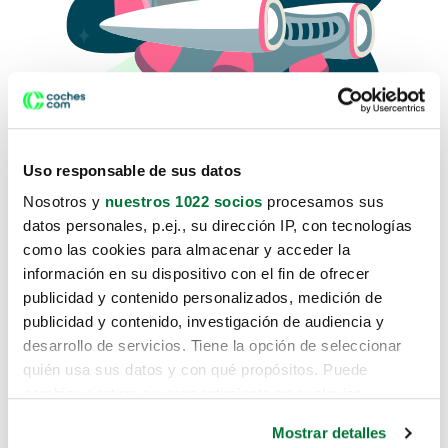
Uso responsable de sus datos
Nosotros y
nuestros 1022 socios
procesamos sus
datos personales, p.ej., su dirección IP, con tecnologías
como las cookies para almacenar y acceder la
Lo sentimos, no sabemos como
información en su dispositivo con el fin de ofrecer
te hemos traido hasta aquí.
publicidad y contenido personalizados, medición de
publicidad y contenido, investigación de audiencia y
desarrollo de servicios. Tiene la opción de seleccionar
Pero puedes encontrar el coche que estás
quién usa sus datos y con qué propósitos. Puede
buscando en alguno de estos enlaces:
cambiar o retirar su consentimiento en cualquier
momento desde la Declaración de cookies o clicando en
Coches nuevos
Mostrar detalles
el Menú de consentimiento.