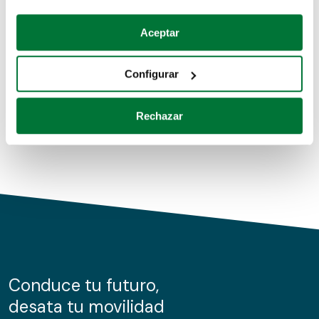
Coches de segunda mano
Si lo permite, también quisiéramos:
Aceptar
Recopilar información sobre su ubicación geográfica
Coches de km0
que puede tener una precisión de varios metros
Configurar
Coches de renting
Identificar su dispositivo analizándolo activamente
para buscar características específicas (huellas
Rechazar
digitales)
Obtenga más información sobre cómo se procesan sus
datos personales y establezca sus preferencias en la
sección de datos
. Puede cambiar o retirar su
consentimiento en cualquier momento en la Declaración
de cookies.
Las cookies de este sitio web se usan para personalizar
el contenido y los anuncios, ofrecer funciones de redes
sociales y analizar el tráfico. Además, compartimos
Conduce tu futuro,
información sobre el uso que haga del sitio web con
desata tu movilidad
nuestros partners de redes sociales, publicidad y análisis