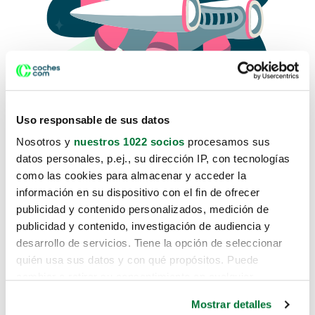
Uso responsable de sus datos
Nosotros y
nuestros 1022 socios
procesamos sus
datos personales, p.ej., su dirección IP, con tecnologías
como las cookies para almacenar y acceder la
Lo sentimos, no sabemos como
información en su dispositivo con el fin de ofrecer
te hemos traido hasta aquí.
publicidad y contenido personalizados, medición de
publicidad y contenido, investigación de audiencia y
desarrollo de servicios. Tiene la opción de seleccionar
Pero puedes encontrar el coche que estás
quién usa sus datos y con qué propósitos. Puede
buscando en alguno de estos enlaces:
cambiar o retirar su consentimiento en cualquier
momento desde la Declaración de cookies o clicando en
Coches nuevos
Mostrar detalles
el Menú de consentimiento.