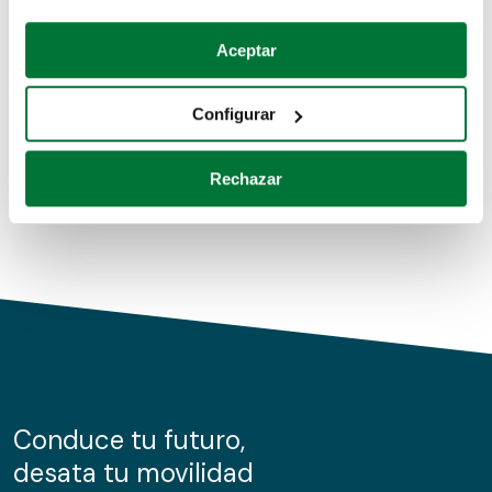
Coches de segunda mano
Si lo permite, también quisiéramos:
Aceptar
Recopilar información sobre su ubicación geográfica
Coches de km0
que puede tener una precisión de varios metros
Configurar
Coches de renting
Identificar su dispositivo analizándolo activamente
para buscar características específicas (huellas
Rechazar
digitales)
Obtenga más información sobre cómo se procesan sus
datos personales y establezca sus preferencias en la
sección de datos
. Puede cambiar o retirar su
consentimiento en cualquier momento en la Declaración
de cookies.
Las cookies de este sitio web se usan para personalizar
el contenido y los anuncios, ofrecer funciones de redes
sociales y analizar el tráfico. Además, compartimos
Conduce tu futuro,
información sobre el uso que haga del sitio web con
desata tu movilidad
nuestros partners de redes sociales, publicidad y análisis