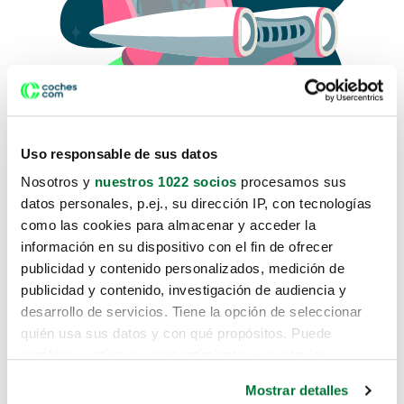
Uso responsable de sus datos
Nosotros y
nuestros 1022 socios
procesamos sus
datos personales, p.ej., su dirección IP, con tecnologías
como las cookies para almacenar y acceder la
Lo sentimos, no sabemos como
información en su dispositivo con el fin de ofrecer
te hemos traido hasta aquí.
publicidad y contenido personalizados, medición de
publicidad y contenido, investigación de audiencia y
desarrollo de servicios. Tiene la opción de seleccionar
Pero puedes encontrar el coche que estás
quién usa sus datos y con qué propósitos. Puede
buscando en alguno de estos enlaces:
cambiar o retirar su consentimiento en cualquier
momento desde la Declaración de cookies o clicando en
Coches nuevos
Mostrar detalles
el Menú de consentimiento.