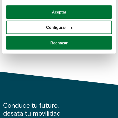
Coches de segunda mano
Si lo permite, también quisiéramos:
Aceptar
Recopilar información sobre su ubicación geográfica
Coches de km0
que puede tener una precisión de varios metros
Configurar
Coches de renting
Identificar su dispositivo analizándolo activamente
para buscar características específicas (huellas
Rechazar
digitales)
Obtenga más información sobre cómo se procesan sus
datos personales y establezca sus preferencias en la
sección de datos
. Puede cambiar o retirar su
consentimiento en cualquier momento en la Declaración
de cookies.
Las cookies de este sitio web se usan para personalizar
el contenido y los anuncios, ofrecer funciones de redes
sociales y analizar el tráfico. Además, compartimos
Conduce tu futuro,
información sobre el uso que haga del sitio web con
desata tu movilidad
nuestros partners de redes sociales, publicidad y análisis