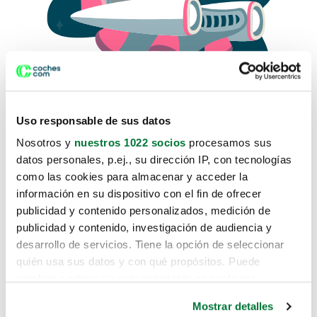
Uso responsable de sus datos
Nosotros y
nuestros 1022 socios
procesamos sus
datos personales, p.ej., su dirección IP, con tecnologías
como las cookies para almacenar y acceder la
Lo sentimos, no sabemos como
información en su dispositivo con el fin de ofrecer
te hemos traido hasta aquí.
publicidad y contenido personalizados, medición de
publicidad y contenido, investigación de audiencia y
desarrollo de servicios. Tiene la opción de seleccionar
Pero puedes encontrar el coche que estás
quién usa sus datos y con qué propósitos. Puede
buscando en alguno de estos enlaces:
cambiar o retirar su consentimiento en cualquier
momento desde la Declaración de cookies o clicando en
Coches nuevos
Mostrar detalles
el Menú de consentimiento.