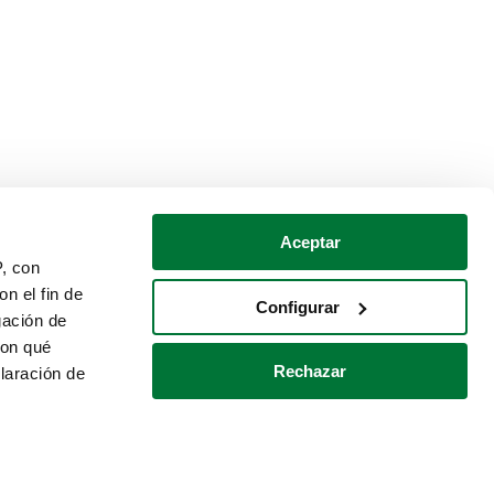
Aceptar
P, con
n el fin de
Configurar
gación de
con qué
Rechazar
laración de
Política de cookies
Contacto
 varios metros