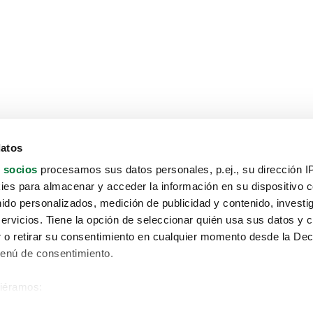
datos
 socios
procesamos sus datos personales, p.ej., su dirección I
es para almacenar y acceder la información en su dispositivo co
nido personalizados, medición de publicidad y contenido, investi
servicios. Tiene la opción de seleccionar quién usa sus datos y 
 o retirar su consentimiento en cualquier momento desde la Dec
Menú de consentimiento.
siéramos:
Aviso protección de datos
 sobre su ubicación geográfica que puede tener una precisión de