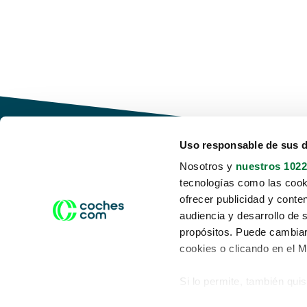
Uso responsable de sus 
Nosotros y
nuestros 1022
tecnologías como las cooki
Conduce tu futuro,
ofrecer publicidad y conte
desata tu movilidad
audiencia y desarrollo de 
propósitos. Puede cambiar
cookies o clicando en el 
Si lo permite, también qui
Acerca de nosotros
Aviso legal
Recopilar información