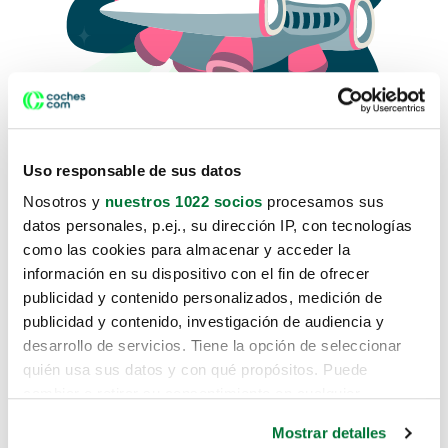
Uso responsable de sus datos
Nosotros y
nuestros 1022 socios
procesamos sus
datos personales, p.ej., su dirección IP, con tecnologías
como las cookies para almacenar y acceder la
Lo sentimos, no sabemos como
información en su dispositivo con el fin de ofrecer
te hemos traido hasta aquí.
publicidad y contenido personalizados, medición de
publicidad y contenido, investigación de audiencia y
desarrollo de servicios. Tiene la opción de seleccionar
Pero puedes encontrar el coche que estás
quién usa sus datos y con qué propósitos. Puede
buscando en alguno de estos enlaces:
cambiar o retirar su consentimiento en cualquier
momento desde la Declaración de cookies o clicando en
Coches nuevos
Mostrar detalles
el Menú de consentimiento.