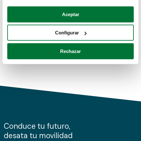
Coches de segunda mano
Si lo permite, también quisiéramos:
Aceptar
Recopilar información sobre su ubicación geográfica
Coches de km0
que puede tener una precisión de varios metros
Configurar
Coches de renting
Identificar su dispositivo analizándolo activamente
para buscar características específicas (huellas
Rechazar
digitales)
Obtenga más información sobre cómo se procesan sus
datos personales y establezca sus preferencias en la
sección de datos
. Puede cambiar o retirar su
consentimiento en cualquier momento en la Declaración
de cookies.
Las cookies de este sitio web se usan para personalizar
el contenido y los anuncios, ofrecer funciones de redes
sociales y analizar el tráfico. Además, compartimos
Conduce tu futuro,
información sobre el uso que haga del sitio web con
desata tu movilidad
nuestros partners de redes sociales, publicidad y análisis