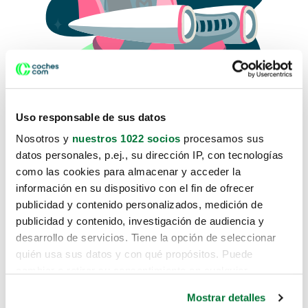
Uso responsable de sus datos
Nosotros y
nuestros 1022 socios
procesamos sus
datos personales, p.ej., su dirección IP, con tecnologías
como las cookies para almacenar y acceder la
Lo sentimos, no sabemos como
información en su dispositivo con el fin de ofrecer
te hemos traido hasta aquí.
publicidad y contenido personalizados, medición de
publicidad y contenido, investigación de audiencia y
desarrollo de servicios. Tiene la opción de seleccionar
Pero puedes encontrar el coche que estás
quién usa sus datos y con qué propósitos. Puede
buscando en alguno de estos enlaces:
cambiar o retirar su consentimiento en cualquier
momento desde la Declaración de cookies o clicando en
Coches nuevos
Mostrar detalles
el Menú de consentimiento.