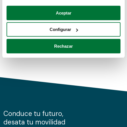
Coches de segunda mano
Si lo permite, también quisiéramos:
Aceptar
Recopilar información sobre su ubicación geográfica
Coches de km0
que puede tener una precisión de varios metros
Configurar
Coches de renting
Identificar su dispositivo analizándolo activamente
para buscar características específicas (huellas
Rechazar
digitales)
Obtenga más información sobre cómo se procesan sus
datos personales y establezca sus preferencias en la
sección de datos
. Puede cambiar o retirar su
consentimiento en cualquier momento en la Declaración
de cookies.
Las cookies de este sitio web se usan para personalizar
el contenido y los anuncios, ofrecer funciones de redes
sociales y analizar el tráfico. Además, compartimos
Conduce tu futuro,
información sobre el uso que haga del sitio web con
desata tu movilidad
nuestros partners de redes sociales, publicidad y análisis