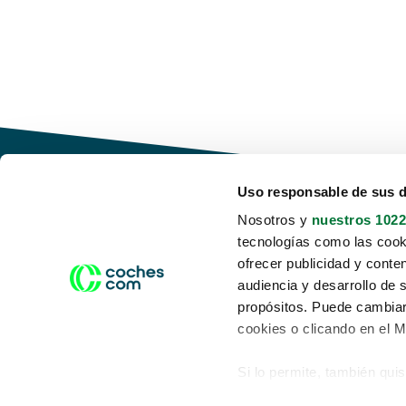
Uso responsable de sus 
Nosotros y
nuestros 1022
tecnologías como las cooki
Conduce tu futuro,
ofrecer publicidad y conte
desata tu movilidad
audiencia y desarrollo de 
propósitos. Puede cambiar
cookies o clicando en el 
Si lo permite, también qui
Acerca de nosotros
Aviso legal
Recopilar información