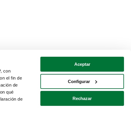
Aceptar
P, con
n el fin de
Configurar
gación de
con qué
Rechazar
laración de
Política de cookies
Contacto
 varios metros