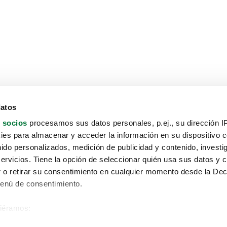
datos
 socios
procesamos sus datos personales, p.ej., su dirección I
es para almacenar y acceder la información en su dispositivo co
nido personalizados, medición de publicidad y contenido, investi
servicios. Tiene la opción de seleccionar quién usa sus datos y 
 o retirar su consentimiento en cualquier momento desde la Dec
Menú de consentimiento.
siéramos:
Aviso protección de datos
 sobre su ubicación geográfica que puede tener una precisión de