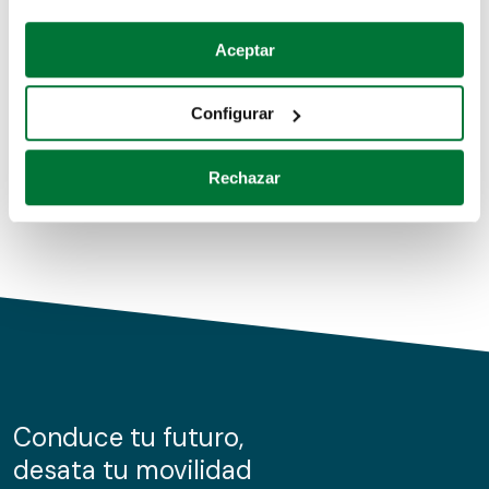
Coches de segunda mano
Si lo permite, también quisiéramos:
Aceptar
Recopilar información sobre su ubicación geográfica
Coches de km0
que puede tener una precisión de varios metros
Configurar
Coches de renting
Identificar su dispositivo analizándolo activamente
para buscar características específicas (huellas
Rechazar
digitales)
Obtenga más información sobre cómo se procesan sus
datos personales y establezca sus preferencias en la
sección de datos
. Puede cambiar o retirar su
consentimiento en cualquier momento en la Declaración
de cookies.
Las cookies de este sitio web se usan para personalizar
el contenido y los anuncios, ofrecer funciones de redes
sociales y analizar el tráfico. Además, compartimos
Conduce tu futuro,
información sobre el uso que haga del sitio web con
desata tu movilidad
nuestros partners de redes sociales, publicidad y análisis