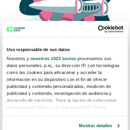
Uso responsable de sus datos
Nosotros y
nuestros 1022 socios
procesamos sus
datos personales, p.ej., su dirección IP, con tecnologías
como las cookies para almacenar y acceder la
Lo sentimos, no sabemos como
información en su dispositivo con el fin de ofrecer
te hemos traido hasta aquí.
publicidad y contenido personalizados, medición de
publicidad y contenido, investigación de audiencia y
desarrollo de servicios. Tiene la opción de seleccionar
Pero puedes encontrar el coche que estás
quién usa sus datos y con qué propósitos. Puede
buscando en alguno de estos enlaces:
cambiar o retirar su consentimiento en cualquier
momento desde la Declaración de cookies o clicando en
Coches nuevos
Mostrar detalles
el Menú de consentimiento.