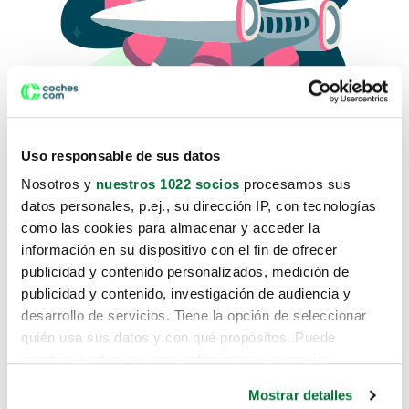
Uso responsable de sus datos
Nosotros y
nuestros 1022 socios
procesamos sus
datos personales, p.ej., su dirección IP, con tecnologías
como las cookies para almacenar y acceder la
Lo sentimos, no sabemos como
información en su dispositivo con el fin de ofrecer
te hemos traido hasta aquí.
publicidad y contenido personalizados, medición de
publicidad y contenido, investigación de audiencia y
desarrollo de servicios. Tiene la opción de seleccionar
Pero puedes encontrar el coche que estás
quién usa sus datos y con qué propósitos. Puede
buscando en alguno de estos enlaces:
cambiar o retirar su consentimiento en cualquier
momento desde la Declaración de cookies o clicando en
Coches nuevos
Mostrar detalles
el Menú de consentimiento.