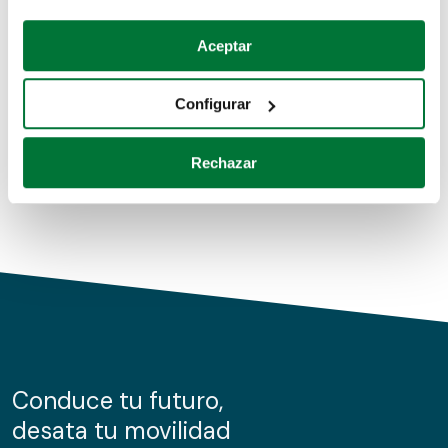
Coches de segunda mano
Si lo permite, también quisiéramos:
Aceptar
Recopilar información sobre su ubicación geográfica
Coches de km0
que puede tener una precisión de varios metros
Configurar
Coches de renting
Identificar su dispositivo analizándolo activamente
para buscar características específicas (huellas
Rechazar
digitales)
Obtenga más información sobre cómo se procesan sus
datos personales y establezca sus preferencias en la
sección de datos
. Puede cambiar o retirar su
consentimiento en cualquier momento en la Declaración
de cookies.
Las cookies de este sitio web se usan para personalizar
el contenido y los anuncios, ofrecer funciones de redes
sociales y analizar el tráfico. Además, compartimos
Conduce tu futuro,
información sobre el uso que haga del sitio web con
desata tu movilidad
nuestros partners de redes sociales, publicidad y análisis