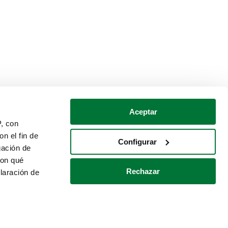
Aceptar
P, con
n el fin de
Configurar
gación de
con qué
Rechazar
laración de
Política de cookies
Contacto
 varios metros