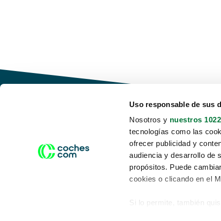
Uso responsable de sus 
Nosotros y
nuestros 1022
tecnologías como las cooki
Conduce tu futuro,
ofrecer publicidad y conte
desata tu movilidad
audiencia y desarrollo de 
propósitos. Puede cambiar
cookies o clicando en el 
Si lo permite, también qui
Acerca de nosotros
Aviso legal
Recopilar información