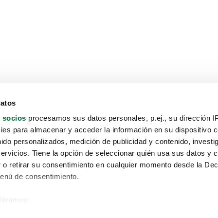
datos
 socios
procesamos sus datos personales, p.ej., su dirección I
es para almacenar y acceder la información en su dispositivo co
nido personalizados, medición de publicidad y contenido, investi
servicios. Tiene la opción de seleccionar quién usa sus datos y 
 o retirar su consentimiento en cualquier momento desde la Dec
Menú de consentimiento.
siéramos:
Aviso protección de datos
 sobre su ubicación geográfica que puede tener una precisión de