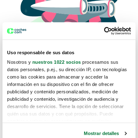
Uso responsable de sus datos
Nosotros y
nuestros 1022 socios
procesamos sus
datos personales, p.ej., su dirección IP, con tecnologías
como las cookies para almacenar y acceder la
Lo sentimos, no sabemos como
información en su dispositivo con el fin de ofrecer
te hemos traido hasta aquí.
publicidad y contenido personalizados, medición de
publicidad y contenido, investigación de audiencia y
desarrollo de servicios. Tiene la opción de seleccionar
Pero puedes encontrar el coche que estás
quién usa sus datos y con qué propósitos. Puede
buscando en alguno de estos enlaces:
cambiar o retirar su consentimiento en cualquier
momento desde la Declaración de cookies o clicando en
Coches nuevos
Mostrar detalles
el Menú de consentimiento.