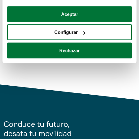
Coches de segunda mano
Si lo permite, también quisiéramos:
Aceptar
Recopilar información sobre su ubicación geográfica
Coches de km0
que puede tener una precisión de varios metros
Configurar
Coches de renting
Identificar su dispositivo analizándolo activamente
para buscar características específicas (huellas
Rechazar
digitales)
Obtenga más información sobre cómo se procesan sus
datos personales y establezca sus preferencias en la
sección de datos
. Puede cambiar o retirar su
consentimiento en cualquier momento en la Declaración
de cookies.
Las cookies de este sitio web se usan para personalizar
el contenido y los anuncios, ofrecer funciones de redes
sociales y analizar el tráfico. Además, compartimos
Conduce tu futuro,
información sobre el uso que haga del sitio web con
desata tu movilidad
nuestros partners de redes sociales, publicidad y análisis