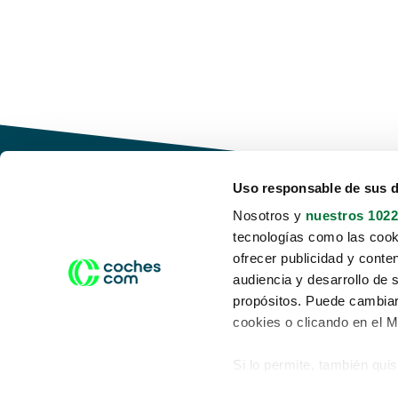
Uso responsable de sus 
Nosotros y
nuestros 1022
tecnologías como las cooki
Conduce tu futuro,
ofrecer publicidad y conte
desata tu movilidad
audiencia y desarrollo de 
propósitos. Puede cambiar
cookies o clicando en el 
Si lo permite, también qui
Acerca de nosotros
Aviso legal
Recopilar información