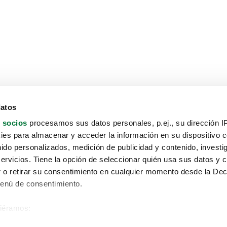
datos
 socios
procesamos sus datos personales, p.ej., su dirección I
es para almacenar y acceder la información en su dispositivo co
nido personalizados, medición de publicidad y contenido, investi
servicios. Tiene la opción de seleccionar quién usa sus datos y 
 o retirar su consentimiento en cualquier momento desde la Dec
Menú de consentimiento.
siéramos:
Aviso protección de datos
 sobre su ubicación geográfica que puede tener una precisión de