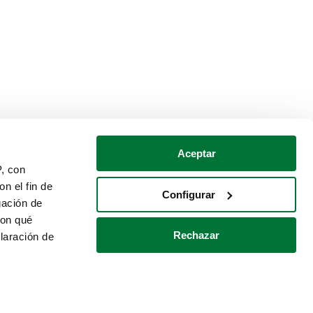
Aceptar
P, con
n el fin de
Configurar
gación de
con qué
Rechazar
laración de
Política de cookies
Contacto
 varios metros