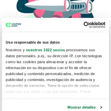
Uso responsable de sus datos
Nosotros y
nuestros 1022 socios
procesamos sus
datos personales, p.ej., su dirección IP, con tecnologías
como las cookies para almacenar y acceder la
Lo sentimos, no sabemos como
información en su dispositivo con el fin de ofrecer
te hemos traido hasta aquí.
publicidad y contenido personalizados, medición de
publicidad y contenido, investigación de audiencia y
desarrollo de servicios. Tiene la opción de seleccionar
Pero puedes encontrar el coche que estás
quién usa sus datos y con qué propósitos. Puede
buscando en alguno de estos enlaces:
cambiar o retirar su consentimiento en cualquier
momento desde la Declaración de cookies o clicando en
Coches nuevos
Mostrar detalles
el Menú de consentimiento.