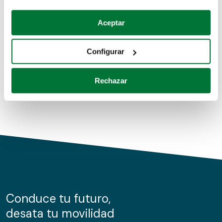
Coches de segunda mano
Si lo permite, también quisiéramos:
Aceptar
Recopilar información sobre su ubicación geográfica
Coches de km0
que puede tener una precisión de varios metros
Configurar
Coches de renting
Identificar su dispositivo analizándolo activamente
para buscar características específicas (huellas
Rechazar
digitales)
Obtenga más información sobre cómo se procesan sus
datos personales y establezca sus preferencias en la
sección de datos
. Puede cambiar o retirar su
consentimiento en cualquier momento en la Declaración
de cookies.
Las cookies de este sitio web se usan para personalizar
el contenido y los anuncios, ofrecer funciones de redes
sociales y analizar el tráfico. Además, compartimos
Conduce tu futuro,
información sobre el uso que haga del sitio web con
desata tu movilidad
nuestros partners de redes sociales, publicidad y análisis