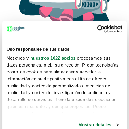
Uso responsable de sus datos
Nosotros y
nuestros 1022 socios
procesamos sus
datos personales, p.ej., su dirección IP, con tecnologías
como las cookies para almacenar y acceder la
Lo sentimos, no sabemos como
información en su dispositivo con el fin de ofrecer
te hemos traido hasta aquí.
publicidad y contenido personalizados, medición de
publicidad y contenido, investigación de audiencia y
desarrollo de servicios. Tiene la opción de seleccionar
Pero puedes encontrar el coche que estás
quién usa sus datos y con qué propósitos. Puede
buscando en alguno de estos enlaces:
cambiar o retirar su consentimiento en cualquier
momento desde la Declaración de cookies o clicando en
Coches nuevos
Mostrar detalles
el Menú de consentimiento.