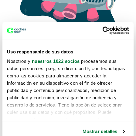
Uso responsable de sus datos
Nosotros y
nuestros 1022 socios
procesamos sus
datos personales, p.ej., su dirección IP, con tecnologías
como las cookies para almacenar y acceder la
Lo sentimos, no sabemos como
información en su dispositivo con el fin de ofrecer
te hemos traido hasta aquí.
publicidad y contenido personalizados, medición de
publicidad y contenido, investigación de audiencia y
desarrollo de servicios. Tiene la opción de seleccionar
Pero puedes encontrar el coche que estás
quién usa sus datos y con qué propósitos. Puede
buscando en alguno de estos enlaces:
cambiar o retirar su consentimiento en cualquier
momento desde la Declaración de cookies o clicando en
Coches nuevos
Mostrar detalles
el Menú de consentimiento.