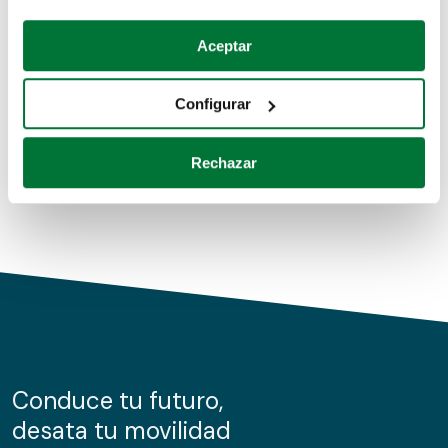
Coches de segunda mano
Si lo permite, también quisiéramos:
Aceptar
Recopilar información sobre su ubicación geográfica
Coches de km0
que puede tener una precisión de varios metros
Configurar
Coches de renting
Identificar su dispositivo analizándolo activamente
para buscar características específicas (huellas
Rechazar
digitales)
Obtenga más información sobre cómo se procesan sus
datos personales y establezca sus preferencias en la
sección de datos
. Puede cambiar o retirar su
consentimiento en cualquier momento en la Declaración
de cookies.
Las cookies de este sitio web se usan para personalizar
el contenido y los anuncios, ofrecer funciones de redes
sociales y analizar el tráfico. Además, compartimos
Conduce tu futuro,
información sobre el uso que haga del sitio web con
desata tu movilidad
nuestros partners de redes sociales, publicidad y análisis