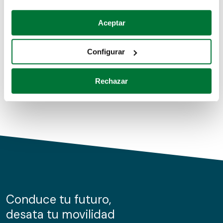
Coches de segunda mano
Si lo permite, también quisiéramos:
Aceptar
Recopilar información sobre su ubicación geográfica
Coches de km0
que puede tener una precisión de varios metros
Configurar
Coches de renting
Identificar su dispositivo analizándolo activamente
para buscar características específicas (huellas
Rechazar
digitales)
Obtenga más información sobre cómo se procesan sus
datos personales y establezca sus preferencias en la
sección de datos
. Puede cambiar o retirar su
consentimiento en cualquier momento en la Declaración
de cookies.
Las cookies de este sitio web se usan para personalizar
el contenido y los anuncios, ofrecer funciones de redes
sociales y analizar el tráfico. Además, compartimos
Conduce tu futuro,
información sobre el uso que haga del sitio web con
desata tu movilidad
nuestros partners de redes sociales, publicidad y análisis