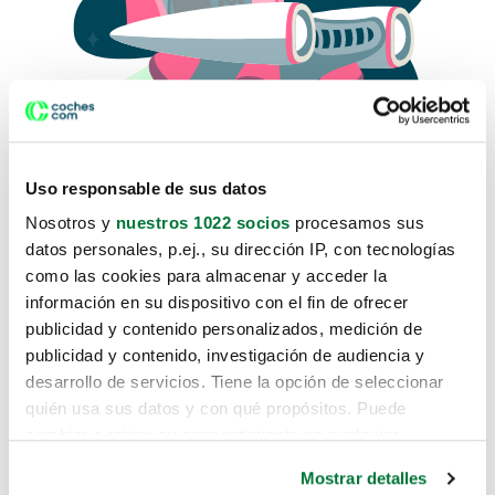
Uso responsable de sus datos
Nosotros y
nuestros 1022 socios
procesamos sus
datos personales, p.ej., su dirección IP, con tecnologías
como las cookies para almacenar y acceder la
Lo sentimos, no sabemos como
información en su dispositivo con el fin de ofrecer
te hemos traido hasta aquí.
publicidad y contenido personalizados, medición de
publicidad y contenido, investigación de audiencia y
desarrollo de servicios. Tiene la opción de seleccionar
Pero puedes encontrar el coche que estás
quién usa sus datos y con qué propósitos. Puede
buscando en alguno de estos enlaces:
cambiar o retirar su consentimiento en cualquier
momento desde la Declaración de cookies o clicando en
Coches nuevos
Mostrar detalles
el Menú de consentimiento.