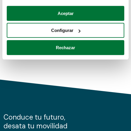
Coches de segunda mano
Si lo permite, también quisiéramos:
Aceptar
Recopilar información sobre su ubicación geográfica
Coches de km0
que puede tener una precisión de varios metros
Configurar
Coches de renting
Identificar su dispositivo analizándolo activamente
para buscar características específicas (huellas
Rechazar
digitales)
Obtenga más información sobre cómo se procesan sus
datos personales y establezca sus preferencias en la
sección de datos
. Puede cambiar o retirar su
consentimiento en cualquier momento en la Declaración
de cookies.
Las cookies de este sitio web se usan para personalizar
el contenido y los anuncios, ofrecer funciones de redes
sociales y analizar el tráfico. Además, compartimos
Conduce tu futuro,
información sobre el uso que haga del sitio web con
desata tu movilidad
nuestros partners de redes sociales, publicidad y análisis