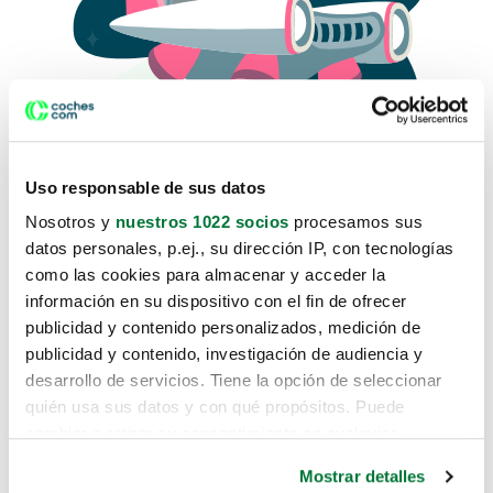
Uso responsable de sus datos
Nosotros y
nuestros 1022 socios
procesamos sus
datos personales, p.ej., su dirección IP, con tecnologías
como las cookies para almacenar y acceder la
Lo sentimos, no sabemos como
información en su dispositivo con el fin de ofrecer
te hemos traido hasta aquí.
publicidad y contenido personalizados, medición de
publicidad y contenido, investigación de audiencia y
desarrollo de servicios. Tiene la opción de seleccionar
Pero puedes encontrar el coche que estás
quién usa sus datos y con qué propósitos. Puede
buscando en alguno de estos enlaces:
cambiar o retirar su consentimiento en cualquier
momento desde la Declaración de cookies o clicando en
Coches nuevos
Mostrar detalles
el Menú de consentimiento.