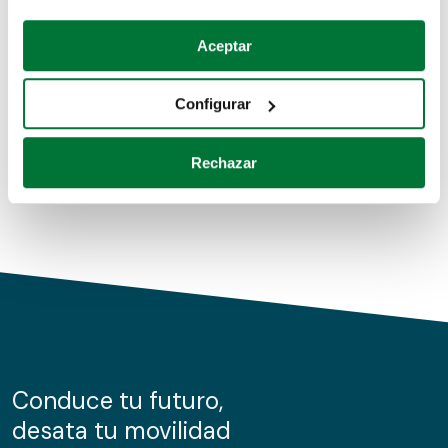
Coches de segunda mano
Si lo permite, también quisiéramos:
Aceptar
Recopilar información sobre su ubicación geográfica
Coches de km0
que puede tener una precisión de varios metros
Configurar
Coches de renting
Identificar su dispositivo analizándolo activamente
para buscar características específicas (huellas
Rechazar
digitales)
Obtenga más información sobre cómo se procesan sus
datos personales y establezca sus preferencias en la
sección de datos
. Puede cambiar o retirar su
consentimiento en cualquier momento en la Declaración
de cookies.
Las cookies de este sitio web se usan para personalizar
el contenido y los anuncios, ofrecer funciones de redes
sociales y analizar el tráfico. Además, compartimos
Conduce tu futuro,
información sobre el uso que haga del sitio web con
desata tu movilidad
nuestros partners de redes sociales, publicidad y análisis