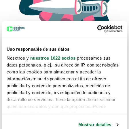
Uso responsable de sus datos
Nosotros y
nuestros 1022 socios
procesamos sus
datos personales, p.ej., su dirección IP, con tecnologías
como las cookies para almacenar y acceder la
Lo sentimos, no sabemos como
información en su dispositivo con el fin de ofrecer
te hemos traido hasta aquí.
publicidad y contenido personalizados, medición de
publicidad y contenido, investigación de audiencia y
desarrollo de servicios. Tiene la opción de seleccionar
Pero puedes encontrar el coche que estás
quién usa sus datos y con qué propósitos. Puede
buscando en alguno de estos enlaces:
cambiar o retirar su consentimiento en cualquier
momento desde la Declaración de cookies o clicando en
Coches nuevos
Mostrar detalles
el Menú de consentimiento.