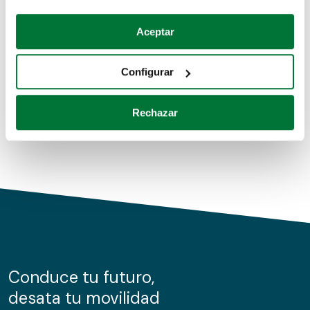
Coches de segunda mano
Si lo permite, también quisiéramos:
Aceptar
Recopilar información sobre su ubicación geográfica
Coches de km0
que puede tener una precisión de varios metros
Configurar
Coches de renting
Identificar su dispositivo analizándolo activamente
para buscar características específicas (huellas
Rechazar
digitales)
Obtenga más información sobre cómo se procesan sus
datos personales y establezca sus preferencias en la
sección de datos
. Puede cambiar o retirar su
consentimiento en cualquier momento en la Declaración
de cookies.
Las cookies de este sitio web se usan para personalizar
el contenido y los anuncios, ofrecer funciones de redes
sociales y analizar el tráfico. Además, compartimos
Conduce tu futuro,
información sobre el uso que haga del sitio web con
desata tu movilidad
nuestros partners de redes sociales, publicidad y análisis