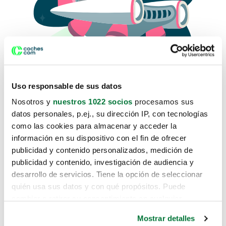
Uso responsable de sus datos
Nosotros y
nuestros 1022 socios
procesamos sus
datos personales, p.ej., su dirección IP, con tecnologías
como las cookies para almacenar y acceder la
Lo sentimos, no sabemos como
información en su dispositivo con el fin de ofrecer
te hemos traido hasta aquí.
publicidad y contenido personalizados, medición de
publicidad y contenido, investigación de audiencia y
desarrollo de servicios. Tiene la opción de seleccionar
Pero puedes encontrar el coche que estás
quién usa sus datos y con qué propósitos. Puede
buscando en alguno de estos enlaces:
cambiar o retirar su consentimiento en cualquier
momento desde la Declaración de cookies o clicando en
Coches nuevos
Mostrar detalles
el Menú de consentimiento.