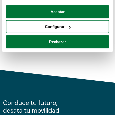
Coches de segunda mano
Si lo permite, también quisiéramos:
Aceptar
Recopilar información sobre su ubicación geográfica
Coches de km0
que puede tener una precisión de varios metros
Configurar
Coches de renting
Identificar su dispositivo analizándolo activamente
para buscar características específicas (huellas
Rechazar
digitales)
Obtenga más información sobre cómo se procesan sus
datos personales y establezca sus preferencias en la
sección de datos
. Puede cambiar o retirar su
consentimiento en cualquier momento en la Declaración
de cookies.
Las cookies de este sitio web se usan para personalizar
el contenido y los anuncios, ofrecer funciones de redes
sociales y analizar el tráfico. Además, compartimos
Conduce tu futuro,
información sobre el uso que haga del sitio web con
desata tu movilidad
nuestros partners de redes sociales, publicidad y análisis