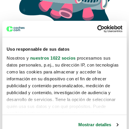
Uso responsable de sus datos
Nosotros y
nuestros 1022 socios
procesamos sus
datos personales, p.ej., su dirección IP, con tecnologías
como las cookies para almacenar y acceder la
Lo sentimos, no sabemos como
información en su dispositivo con el fin de ofrecer
te hemos traido hasta aquí.
publicidad y contenido personalizados, medición de
publicidad y contenido, investigación de audiencia y
desarrollo de servicios. Tiene la opción de seleccionar
Pero puedes encontrar el coche que estás
quién usa sus datos y con qué propósitos. Puede
buscando en alguno de estos enlaces:
cambiar o retirar su consentimiento en cualquier
momento desde la Declaración de cookies o clicando en
Coches nuevos
Mostrar detalles
el Menú de consentimiento.