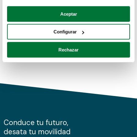
Coches de segunda mano
Si lo permite, también quisiéramos:
Aceptar
Recopilar información sobre su ubicación geográfica
Coches de km0
que puede tener una precisión de varios metros
Configurar
Coches de renting
Identificar su dispositivo analizándolo activamente
para buscar características específicas (huellas
Rechazar
digitales)
Obtenga más información sobre cómo se procesan sus
datos personales y establezca sus preferencias en la
sección de datos
. Puede cambiar o retirar su
consentimiento en cualquier momento en la Declaración
de cookies.
Las cookies de este sitio web se usan para personalizar
el contenido y los anuncios, ofrecer funciones de redes
sociales y analizar el tráfico. Además, compartimos
Conduce tu futuro,
información sobre el uso que haga del sitio web con
desata tu movilidad
nuestros partners de redes sociales, publicidad y análisis