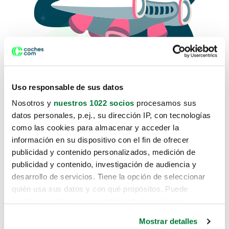
Uso responsable de sus datos
Nosotros y
nuestros 1022 socios
procesamos sus
datos personales, p.ej., su dirección IP, con tecnologías
como las cookies para almacenar y acceder la
Lo sentimos, no sabemos como
información en su dispositivo con el fin de ofrecer
te hemos traido hasta aquí.
publicidad y contenido personalizados, medición de
publicidad y contenido, investigación de audiencia y
desarrollo de servicios. Tiene la opción de seleccionar
Pero puedes encontrar el coche que estás
quién usa sus datos y con qué propósitos. Puede
buscando en alguno de estos enlaces:
cambiar o retirar su consentimiento en cualquier
momento desde la Declaración de cookies o clicando en
Coches nuevos
Mostrar detalles
el Menú de consentimiento.