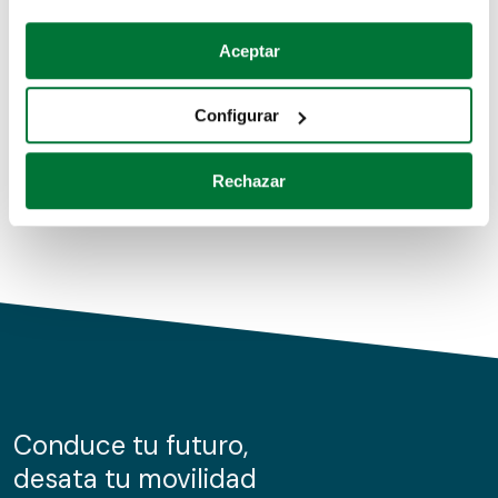
Coches de segunda mano
Si lo permite, también quisiéramos:
Aceptar
Recopilar información sobre su ubicación geográfica
Coches de km0
que puede tener una precisión de varios metros
Configurar
Coches de renting
Identificar su dispositivo analizándolo activamente
para buscar características específicas (huellas
Rechazar
digitales)
Obtenga más información sobre cómo se procesan sus
datos personales y establezca sus preferencias en la
sección de datos
. Puede cambiar o retirar su
consentimiento en cualquier momento en la Declaración
de cookies.
Las cookies de este sitio web se usan para personalizar
el contenido y los anuncios, ofrecer funciones de redes
sociales y analizar el tráfico. Además, compartimos
Conduce tu futuro,
información sobre el uso que haga del sitio web con
desata tu movilidad
nuestros partners de redes sociales, publicidad y análisis