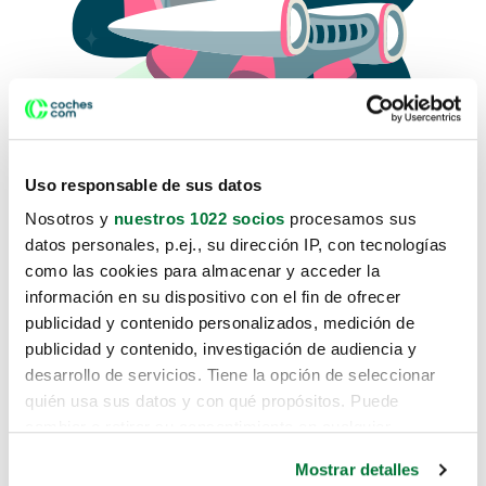
Uso responsable de sus datos
Nosotros y
nuestros 1022 socios
procesamos sus
datos personales, p.ej., su dirección IP, con tecnologías
como las cookies para almacenar y acceder la
Lo sentimos, no sabemos como
información en su dispositivo con el fin de ofrecer
te hemos traido hasta aquí.
publicidad y contenido personalizados, medición de
publicidad y contenido, investigación de audiencia y
desarrollo de servicios. Tiene la opción de seleccionar
Pero puedes encontrar el coche que estás
quién usa sus datos y con qué propósitos. Puede
buscando en alguno de estos enlaces:
cambiar o retirar su consentimiento en cualquier
momento desde la Declaración de cookies o clicando en
Coches nuevos
Mostrar detalles
el Menú de consentimiento.