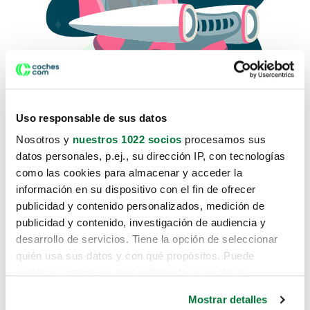
Uso responsable de sus datos
Nosotros y
nuestros 1022 socios
procesamos sus
datos personales, p.ej., su dirección IP, con tecnologías
como las cookies para almacenar y acceder la
Lo sentimos, no sabemos como
información en su dispositivo con el fin de ofrecer
te hemos traido hasta aquí.
publicidad y contenido personalizados, medición de
publicidad y contenido, investigación de audiencia y
desarrollo de servicios. Tiene la opción de seleccionar
Pero puedes encontrar el coche que estás
quién usa sus datos y con qué propósitos. Puede
buscando en alguno de estos enlaces:
cambiar o retirar su consentimiento en cualquier
momento desde la Declaración de cookies o clicando en
Coches nuevos
Mostrar detalles
el Menú de consentimiento.