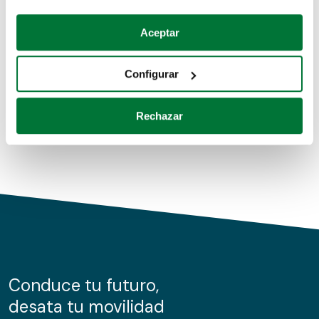
Coches de segunda mano
Si lo permite, también quisiéramos:
Aceptar
Recopilar información sobre su ubicación geográfica
Coches de km0
que puede tener una precisión de varios metros
Configurar
Coches de renting
Identificar su dispositivo analizándolo activamente
para buscar características específicas (huellas
Rechazar
digitales)
Obtenga más información sobre cómo se procesan sus
datos personales y establezca sus preferencias en la
sección de datos
. Puede cambiar o retirar su
consentimiento en cualquier momento en la Declaración
de cookies.
Las cookies de este sitio web se usan para personalizar
el contenido y los anuncios, ofrecer funciones de redes
sociales y analizar el tráfico. Además, compartimos
Conduce tu futuro,
información sobre el uso que haga del sitio web con
desata tu movilidad
nuestros partners de redes sociales, publicidad y análisis