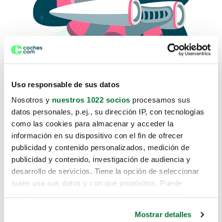
Uso responsable de sus datos
Nosotros y
nuestros 1022 socios
procesamos sus
datos personales, p.ej., su dirección IP, con tecnologías
como las cookies para almacenar y acceder la
Lo sentimos, no sabemos como
información en su dispositivo con el fin de ofrecer
te hemos traido hasta aquí.
publicidad y contenido personalizados, medición de
publicidad y contenido, investigación de audiencia y
desarrollo de servicios. Tiene la opción de seleccionar
Pero puedes encontrar el coche que estás
quién usa sus datos y con qué propósitos. Puede
buscando en alguno de estos enlaces:
cambiar o retirar su consentimiento en cualquier
momento desde la Declaración de cookies o clicando en
Coches nuevos
Mostrar detalles
el Menú de consentimiento.