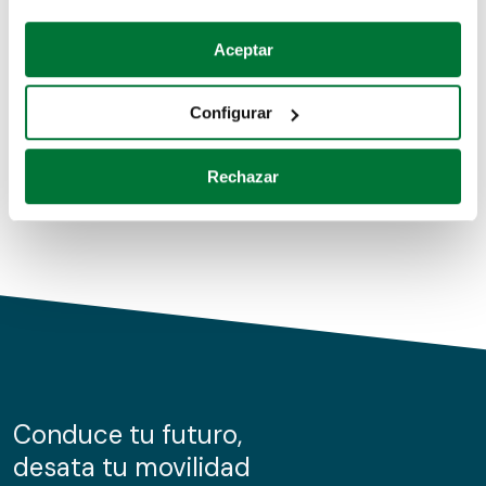
Coches de segunda mano
Si lo permite, también quisiéramos:
Aceptar
Recopilar información sobre su ubicación geográfica
Coches de km0
que puede tener una precisión de varios metros
Configurar
Coches de renting
Identificar su dispositivo analizándolo activamente
para buscar características específicas (huellas
Rechazar
digitales)
Obtenga más información sobre cómo se procesan sus
datos personales y establezca sus preferencias en la
sección de datos
. Puede cambiar o retirar su
consentimiento en cualquier momento en la Declaración
de cookies.
Las cookies de este sitio web se usan para personalizar
el contenido y los anuncios, ofrecer funciones de redes
sociales y analizar el tráfico. Además, compartimos
Conduce tu futuro,
información sobre el uso que haga del sitio web con
desata tu movilidad
nuestros partners de redes sociales, publicidad y análisis