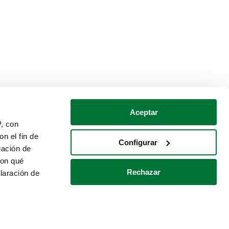
Aceptar
P, con
n el fin de
Configurar
gación de
con qué
Rechazar
laración de
Política de cookies
Contacto
 varios metros