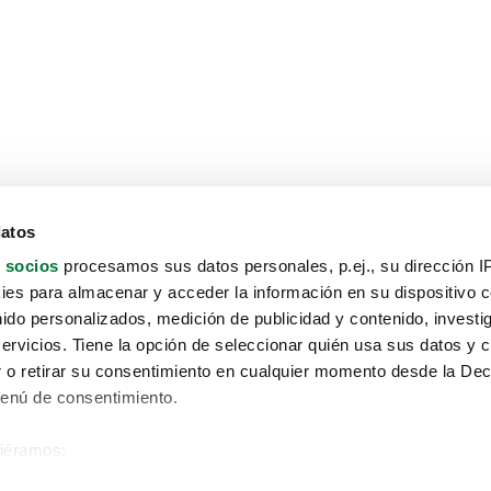
datos
 socios
procesamos sus datos personales, p.ej., su dirección I
es para almacenar y acceder la información en su dispositivo co
nido personalizados, medición de publicidad y contenido, investi
servicios. Tiene la opción de seleccionar quién usa sus datos y 
 o retirar su consentimiento en cualquier momento desde la Dec
Menú de consentimiento.
siéramos:
Aviso protección de datos
 sobre su ubicación geográfica que puede tener una precisión de