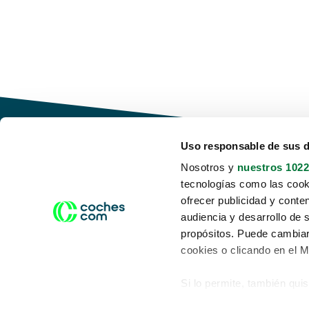
Uso responsable de sus 
Nosotros y
nuestros 1022
tecnologías como las cooki
Conduce tu futuro,
ofrecer publicidad y conte
desata tu movilidad
audiencia y desarrollo de 
propósitos. Puede cambiar
cookies o clicando en el 
Si lo permite, también qui
Acerca de nosotros
Aviso legal
Recopilar información