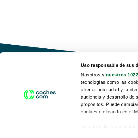
Uso responsable de sus 
Nosotros y
nuestros 1022
tecnologías como las cooki
Conduce tu futuro,
ofrecer publicidad y conte
desata tu movilidad
audiencia y desarrollo de 
propósitos. Puede cambiar
cookies o clicando en el 
Si lo permite, también qui
Acerca de nosotros
Aviso legal
Recopilar información