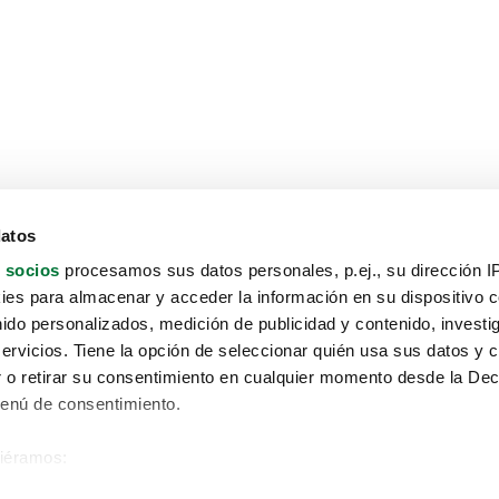
datos
 socios
procesamos sus datos personales, p.ej., su dirección I
es para almacenar y acceder la información en su dispositivo co
nido personalizados, medición de publicidad y contenido, investi
servicios. Tiene la opción de seleccionar quién usa sus datos y 
 o retirar su consentimiento en cualquier momento desde la Dec
Menú de consentimiento.
siéramos:
Aviso protección de datos
 sobre su ubicación geográfica que puede tener una precisión de