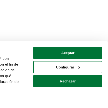
Aceptar
P, con
n el fin de
Configurar
gación de
con qué
Rechazar
laración de
Política de cookies
Contacto
 varios metros