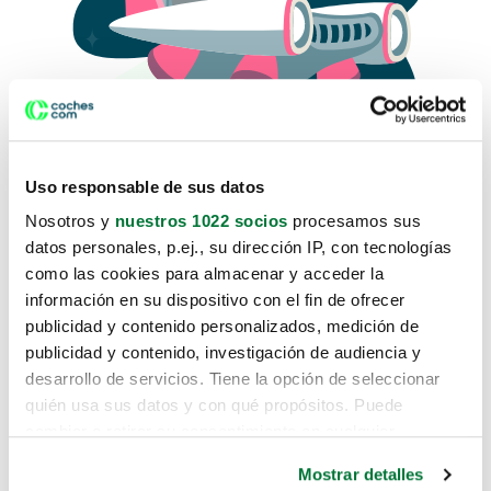
Uso responsable de sus datos
Nosotros y
nuestros 1022 socios
procesamos sus
datos personales, p.ej., su dirección IP, con tecnologías
como las cookies para almacenar y acceder la
Lo sentimos, no sabemos como
información en su dispositivo con el fin de ofrecer
te hemos traido hasta aquí.
publicidad y contenido personalizados, medición de
publicidad y contenido, investigación de audiencia y
desarrollo de servicios. Tiene la opción de seleccionar
Pero puedes encontrar el coche que estás
quién usa sus datos y con qué propósitos. Puede
buscando en alguno de estos enlaces:
cambiar o retirar su consentimiento en cualquier
momento desde la Declaración de cookies o clicando en
Coches nuevos
Mostrar detalles
el Menú de consentimiento.