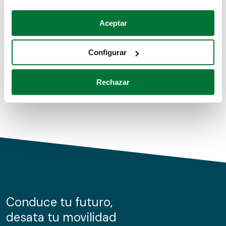
Coches de segunda mano
Si lo permite, también quisiéramos:
Aceptar
Recopilar información sobre su ubicación geográfica
Coches de km0
que puede tener una precisión de varios metros
Configurar
Coches de renting
Identificar su dispositivo analizándolo activamente
para buscar características específicas (huellas
Rechazar
digitales)
Obtenga más información sobre cómo se procesan sus
datos personales y establezca sus preferencias en la
sección de datos
. Puede cambiar o retirar su
consentimiento en cualquier momento en la Declaración
de cookies.
Las cookies de este sitio web se usan para personalizar
el contenido y los anuncios, ofrecer funciones de redes
sociales y analizar el tráfico. Además, compartimos
Conduce tu futuro,
información sobre el uso que haga del sitio web con
desata tu movilidad
nuestros partners de redes sociales, publicidad y análisis