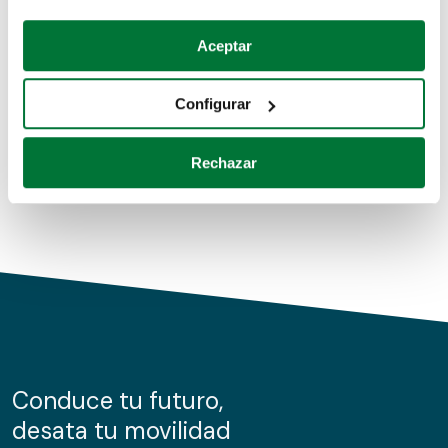
Coches de segunda mano
Si lo permite, también quisiéramos:
Aceptar
Recopilar información sobre su ubicación geográfica
Coches de km0
que puede tener una precisión de varios metros
Configurar
Coches de renting
Identificar su dispositivo analizándolo activamente
para buscar características específicas (huellas
Rechazar
digitales)
Obtenga más información sobre cómo se procesan sus
datos personales y establezca sus preferencias en la
sección de datos
. Puede cambiar o retirar su
consentimiento en cualquier momento en la Declaración
de cookies.
Las cookies de este sitio web se usan para personalizar
el contenido y los anuncios, ofrecer funciones de redes
sociales y analizar el tráfico. Además, compartimos
Conduce tu futuro,
información sobre el uso que haga del sitio web con
desata tu movilidad
nuestros partners de redes sociales, publicidad y análisis