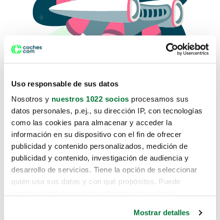
Uso responsable de sus datos
Nosotros y
nuestros 1022 socios
procesamos sus
datos personales, p.ej., su dirección IP, con tecnologías
como las cookies para almacenar y acceder la
Lo sentimos, no sabemos como
información en su dispositivo con el fin de ofrecer
te hemos traido hasta aquí.
publicidad y contenido personalizados, medición de
publicidad y contenido, investigación de audiencia y
desarrollo de servicios. Tiene la opción de seleccionar
Pero puedes encontrar el coche que estás
quién usa sus datos y con qué propósitos. Puede
buscando en alguno de estos enlaces:
cambiar o retirar su consentimiento en cualquier
momento desde la Declaración de cookies o clicando en
Coches nuevos
Mostrar detalles
el Menú de consentimiento.