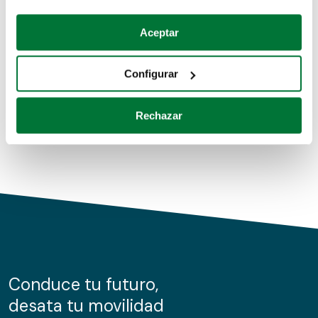
Coches de segunda mano
Si lo permite, también quisiéramos:
Aceptar
Recopilar información sobre su ubicación geográfica
Coches de km0
que puede tener una precisión de varios metros
Configurar
Coches de renting
Identificar su dispositivo analizándolo activamente
para buscar características específicas (huellas
Rechazar
digitales)
Obtenga más información sobre cómo se procesan sus
datos personales y establezca sus preferencias en la
sección de datos
. Puede cambiar o retirar su
consentimiento en cualquier momento en la Declaración
de cookies.
Las cookies de este sitio web se usan para personalizar
el contenido y los anuncios, ofrecer funciones de redes
sociales y analizar el tráfico. Además, compartimos
Conduce tu futuro,
información sobre el uso que haga del sitio web con
desata tu movilidad
nuestros partners de redes sociales, publicidad y análisis