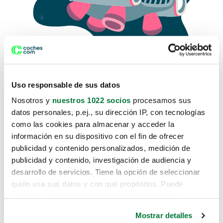
Uso responsable de sus datos
Nosotros y
nuestros 1022 socios
procesamos sus
datos personales, p.ej., su dirección IP, con tecnologías
como las cookies para almacenar y acceder la
Lo sentimos, no sabemos como
información en su dispositivo con el fin de ofrecer
te hemos traido hasta aquí.
publicidad y contenido personalizados, medición de
publicidad y contenido, investigación de audiencia y
desarrollo de servicios. Tiene la opción de seleccionar
Pero puedes encontrar el coche que estás
quién usa sus datos y con qué propósitos. Puede
buscando en alguno de estos enlaces:
cambiar o retirar su consentimiento en cualquier
momento desde la Declaración de cookies o clicando en
Coches nuevos
Mostrar detalles
el Menú de consentimiento.