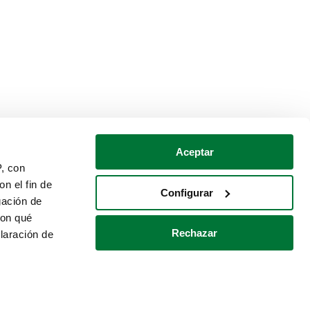
Aceptar
P, con
n el fin de
Configurar
gación de
con qué
Rechazar
laración de
Política de cookies
Contacto
 varios metros