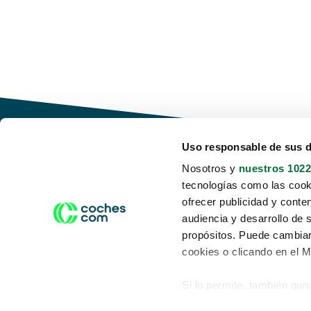
Uso responsable de sus 
Nosotros y
nuestros 1022
tecnologías como las cooki
Conduce tu futuro,
ofrecer publicidad y conte
desata tu movilidad
audiencia y desarrollo de 
propósitos. Puede cambiar
cookies o clicando en el 
Si lo permite, también qui
Acerca de nosotros
Aviso legal
Recopilar información