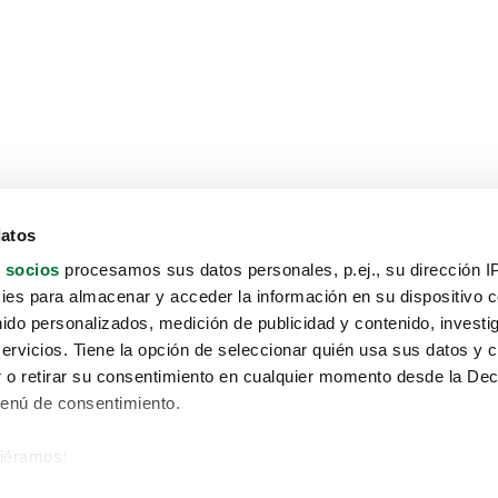
datos
 socios
procesamos sus datos personales, p.ej., su dirección I
es para almacenar y acceder la información en su dispositivo co
nido personalizados, medición de publicidad y contenido, investi
servicios. Tiene la opción de seleccionar quién usa sus datos y 
 o retirar su consentimiento en cualquier momento desde la Dec
Menú de consentimiento.
siéramos:
Aviso protección de datos
 sobre su ubicación geográfica que puede tener una precisión de