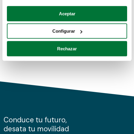
Coches de segunda mano
Si lo permite, también quisiéramos:
Aceptar
Recopilar información sobre su ubicación geográfica
Coches de km0
que puede tener una precisión de varios metros
Configurar
Coches de renting
Identificar su dispositivo analizándolo activamente
para buscar características específicas (huellas
Rechazar
digitales)
Obtenga más información sobre cómo se procesan sus
datos personales y establezca sus preferencias en la
sección de datos
. Puede cambiar o retirar su
consentimiento en cualquier momento en la Declaración
de cookies.
Las cookies de este sitio web se usan para personalizar
el contenido y los anuncios, ofrecer funciones de redes
sociales y analizar el tráfico. Además, compartimos
Conduce tu futuro,
información sobre el uso que haga del sitio web con
desata tu movilidad
nuestros partners de redes sociales, publicidad y análisis