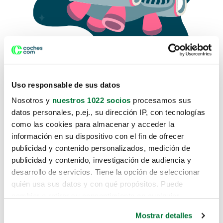
Uso responsable de sus datos
Nosotros y
nuestros 1022 socios
procesamos sus
datos personales, p.ej., su dirección IP, con tecnologías
como las cookies para almacenar y acceder la
Lo sentimos, no sabemos como
información en su dispositivo con el fin de ofrecer
te hemos traido hasta aquí.
publicidad y contenido personalizados, medición de
publicidad y contenido, investigación de audiencia y
desarrollo de servicios. Tiene la opción de seleccionar
Pero puedes encontrar el coche que estás
quién usa sus datos y con qué propósitos. Puede
buscando en alguno de estos enlaces:
cambiar o retirar su consentimiento en cualquier
momento desde la Declaración de cookies o clicando en
Coches nuevos
Mostrar detalles
el Menú de consentimiento.