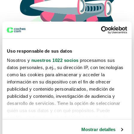
Uso responsable de sus datos
Nosotros y
nuestros 1022 socios
procesamos sus
datos personales, p.ej., su dirección IP, con tecnologías
como las cookies para almacenar y acceder la
Lo sentimos, no sabemos como
información en su dispositivo con el fin de ofrecer
te hemos traido hasta aquí.
publicidad y contenido personalizados, medición de
publicidad y contenido, investigación de audiencia y
desarrollo de servicios. Tiene la opción de seleccionar
Pero puedes encontrar el coche que estás
quién usa sus datos y con qué propósitos. Puede
buscando en alguno de estos enlaces:
cambiar o retirar su consentimiento en cualquier
momento desde la Declaración de cookies o clicando en
Coches nuevos
Mostrar detalles
el Menú de consentimiento.