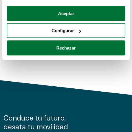
Coches de segunda mano
Si lo permite, también quisiéramos:
Aceptar
Recopilar información sobre su ubicación geográfica
Coches de km0
que puede tener una precisión de varios metros
Configurar
Coches de renting
Identificar su dispositivo analizándolo activamente
para buscar características específicas (huellas
Rechazar
digitales)
Obtenga más información sobre cómo se procesan sus
datos personales y establezca sus preferencias en la
sección de datos
. Puede cambiar o retirar su
consentimiento en cualquier momento en la Declaración
de cookies.
Las cookies de este sitio web se usan para personalizar
el contenido y los anuncios, ofrecer funciones de redes
sociales y analizar el tráfico. Además, compartimos
Conduce tu futuro,
información sobre el uso que haga del sitio web con
desata tu movilidad
nuestros partners de redes sociales, publicidad y análisis